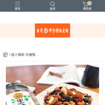
0
選單
搜尋
購物車
達人傳家-生機堅果
罐(全素)