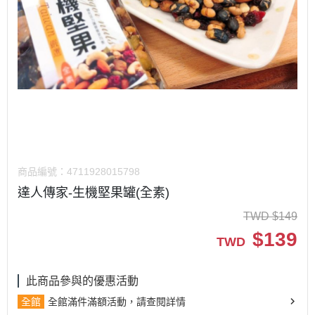
商品編號：
4711928015798
達人傳家-生機堅果罐(全素)
TWD
$
149
$
139
TWD
此商品參與的優惠活動
全館
全館滿件滿額活動，請查閱詳情